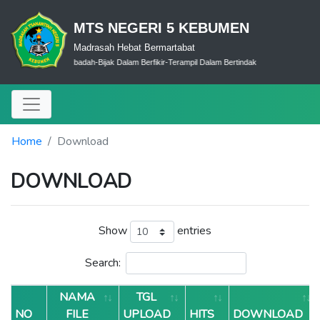
MTS NEGERI 5 KEBUMEN
Madrasah Hebat Bermartabat
Cerdas Dalam Ibadah-Bijak Dalam Berfikir-Terampil Dalam Bertindak
Home
Download
DOWNLOAD
Show
entries
Search:
NAMA
TGL
NO
FILE
UPLOAD
HITS
DOWNLOAD