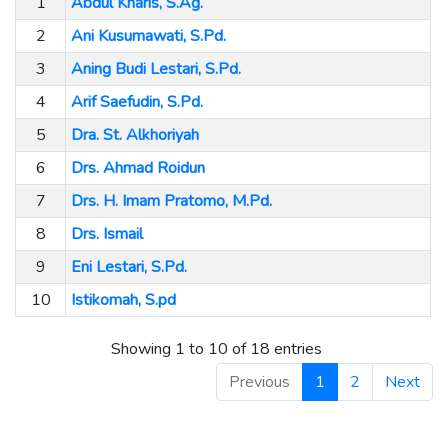
1
Abdul Kharis, S.Ag.
2
Ani Kusumawati, S.Pd.
3
Aning Budi Lestari, S.Pd.
4
Arif Saefudin, S.Pd.
5
Dra. St. Alkhoriyah
6
Drs. Ahmad Roidun
7
Drs. H. Imam Pratomo, M.Pd.
8
Drs. Ismail
9
Eni Lestari, S.Pd.
10
Istikomah, S.pd
Showing 1 to 10 of 18 entries
Previous
1
2
Next