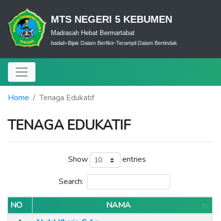
MTS NEGERI 5 KEBUMEN
Madrasah Hebat Bermartabat
Cerdas Dalam Ibadah-Bijak Dalam Berfikir-Terampil Dalam Bertindak
Home
Tenaga Edukatif
TENAGA EDUKATIF
Show
entries
Search:
NO
NAMA