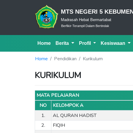
MTS NEGERI 5 KEBUME
Madrasah Hebat Bermartabat
Cerdas Dalam Ibadah-Bijak Dalam Berfikir-Terampil Dalam Bertindak
Home
Berita
Profil
Kesiswaan
Home
Pendidikan
Kurikulum
KURIKULUM
MATA PELAJARAN
NO
KELOMPOK A
1.
AL QURAN HADIST
2.
FIQIH