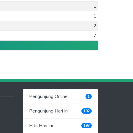
1
1
2
7
Pengunjung Online
1
Pengunjung Hari Ini
102
Hits Hari Ini
193