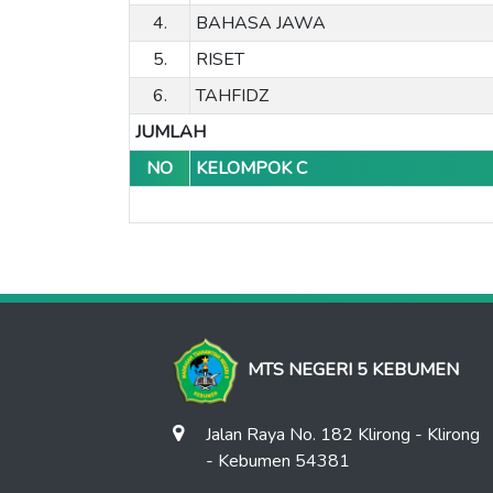
4.
BAHASA JAWA
5.
RISET
6.
TAHFIDZ
JUMLAH
NO
KELOMPOK C
MTS NEGERI 5 KEBUMEN
Jalan Raya No. 182 Klirong - Klirong
- Kebumen 54381