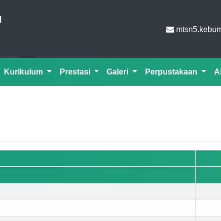
N
mtsn5.kebu
Kurikulum
Prestasi
Galeri
Perpustakaan
A