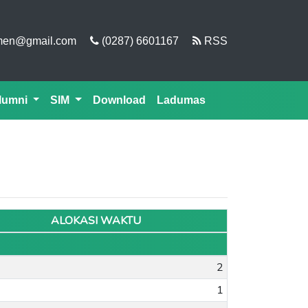
men@gmail.com
(0287) 6601167
RSS
lumni
SIM
Download
Ladumas
ALOKASI WAKTU
2
1