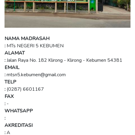
NAMA MADRASAH
:
MTs NEGERI 5 KEBUMEN
ALAMAT
:
Jalan Raya No. 182 Klirong - Klirong - Kebumen 54381
EMAIL
:
mtsn5.kebumen@gmail.com
TELP
:
(0287) 6601167
FAX
:
-
WHATSAPP
:
AKREDITASI
:
A