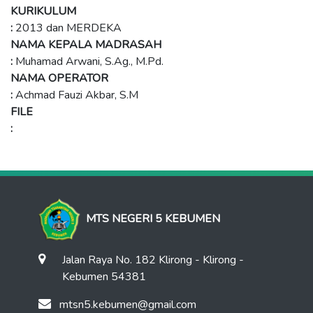
KURIKULUM
:
2013 dan MERDEKA
NAMA KEPALA MADRASAH
:
Muhamad Arwani, S.Ag., M.Pd.
NAMA OPERATOR
:
Achmad Fauzi Akbar, S.M
FILE
:
MTS NEGERI 5 KEBUMEN
Jalan Raya No. 182 Klirong - Klirong -
Kebumen 54381
mtsn5.kebumen@gmail.com