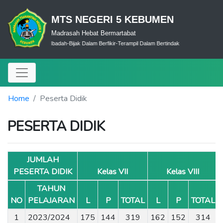
MTS NEGERI 5 KEBUMEN
Madrasah Hebat Bermartabat
Cerdas Dalam Ibadah-Bijak Dalam Berfikir-Terampil Dalam Bertindak
Home
Peserta Didik
PESERTA DIDIK
JUMLAH
PESERTA DIDIK
Kelas VII
Kelas VIII
TAHUN
NO
PELAJARAN
L
P
TOTAL
L
P
TOTAL
1
2023/2024
175
144
319
162
152
314