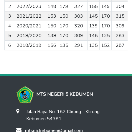
2
2022/2023
148
179
327
155
149
304
3
2021/2022
153
150
303
145
170
315
4
2020/2021
150
170
320
139
170
309
5
2019/2020
139
170
309
148
135
283
6
2018/2019
156
135
291
135
152
287
MTS NEGERI 5 KEBUMEN
Jalan Raya No. 182 Klirong - Klirong -
Kebumen 54381
mtsn5.kebumen@gmail.com