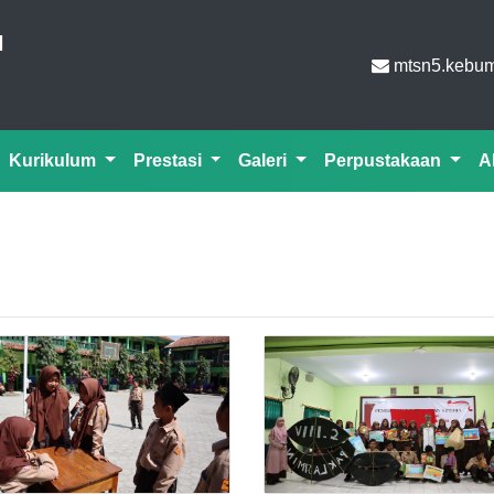
N
mtsn5.kebu
Kurikulum
Prestasi
Galeri
Perpustakaan
A