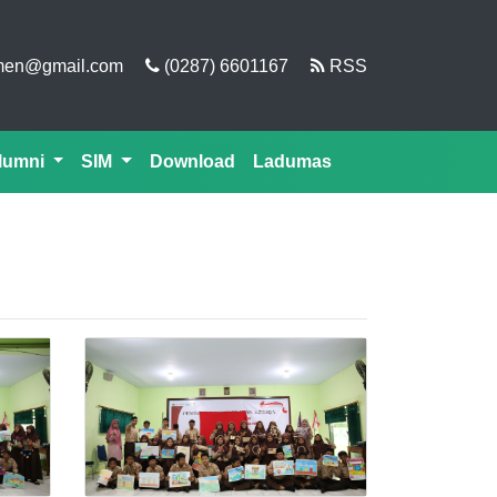
men@gmail.com
(0287) 6601167
RSS
lumni
SIM
Download
Ladumas