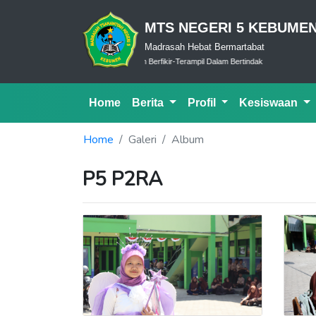
MTS NEGERI 5 KEBUME
Madrasah Hebat Bermartabat
Cerdas Dalam Ibadah-Bijak Dalam Berfikir-Terampil Dalam Bertindak
Home
Berita
Profil
Kesiswaan
Home
Galeri
Album
P5 P2RA