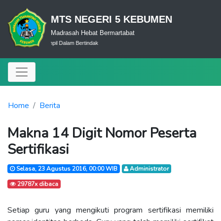
MTS NEGERI 5 KEBUMEN
Madrasah Hebat Bermartabat
lam Berfikir-Terampil Dalam Bertindak
Home
Berita
Makna 14 Digit Nomor Peserta
Sertifikasi
Selasa, 23 Agustus 2016, 00:00 WIB
Administrator
29787x dibaca
Setiap guru yang mengikuti program sertifikasi memiliki