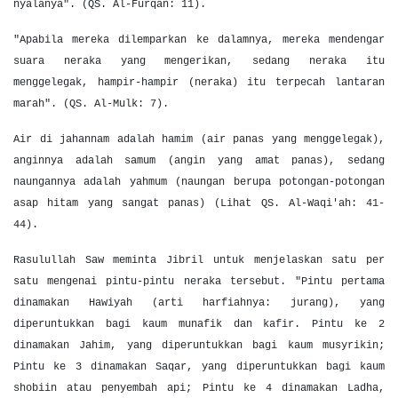
nyalanya". (QS. Al-Furqan: 11).
"Apabila mereka dilemparkan ke dalamnya, mereka mendengar
suara neraka yang mengerikan, sedang neraka itu
menggelegak, hampir-hampir (neraka) itu terpecah lantaran
marah". (QS. Al-Mulk: 7).
Air di jahannam adalah hamim (air panas yang menggelegak),
anginnya adalah samum (angin yang amat panas), sedang
naungannya adalah yahmum (naungan berupa potongan-potongan
asap hitam yang sangat panas) (Lihat QS. Al-Waqi'ah: 41-
44).
Rasulullah Saw meminta Jibril untuk menjelaskan satu per
satu mengenai pintu-pintu neraka tersebut. "Pintu pertama
dinamakan Hawiyah (arti harfiahnya: jurang), yang
diperuntukkan bagi kaum munafik dan kafir. Pintu ke 2
dinamakan Jahim, yang diperuntukkan bagi kaum musyrikin;
Pintu ke 3 dinamakan Saqar, yang diperuntukkan bagi kaum
shobiin atau penyembah api; Pintu ke 4 dinamakan Ladha,