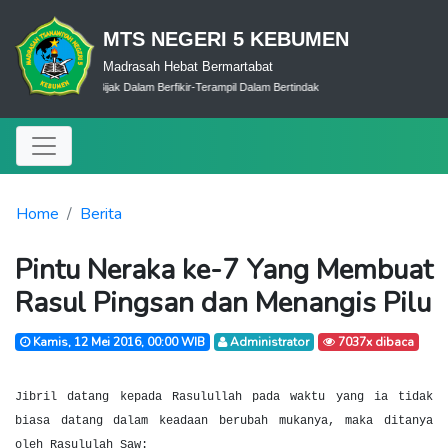
MTS NEGERI 5 KEBUMEN
Madrasah Hebat Bermartabat
Dalam Ibadah-Bijak Dalam Berfikir-Terampil Dalam Bertindak
Home
Berita
Pintu Neraka ke-7 Yang Membuat
Rasul Pingsan dan Menangis Pilu
Kamis, 12 Mei 2016, 00:00 WIB
Administrator
7037x dibaca
Jibril datang kepada Rasulullah pada waktu yang ia tidak
biasa datang dalam keadaan berubah mukanya, maka ditanya
oleh Rasululah Saw: