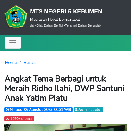
MTS NEGERI 5 KEBUMEN
Madrasah Hebat Bermartabat
Cerdas Dalam Ibadah-Bijak Dalam Berfikir-Terampil Dalam Bertindak
Home
Berita
Angkat Tema Berbagi untuk
Meraih Ridho Ilahi, DWP Santuni
Anak Yatim Piatu
Minggu, 06 Agustus 2023, 00:31 WIB
Administrator
1690x dibaca