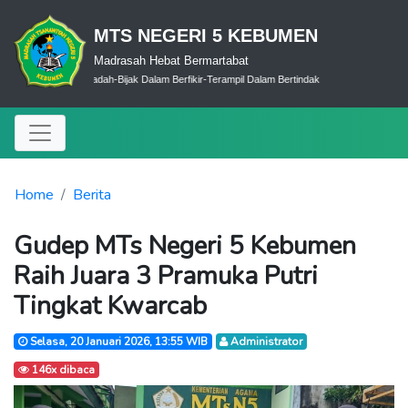
MTS NEGERI 5 KEBUMEN
Madrasah Hebat Bermartabat
Cerdas Dalam Ibadah-Bijak Dalam Berfikir-Terampil Dalam Bertindak
Home
Berita
Gudep MTs Negeri 5 Kebumen
Raih Juara 3 Pramuka Putri
Tingkat Kwarcab
Selasa, 20 Januari 2026, 13:55 WIB
Administrator
146x dibaca