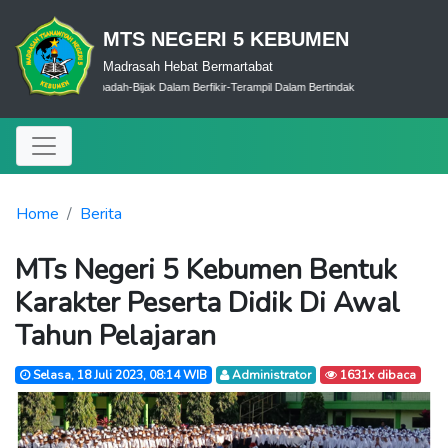
MTS NEGERI 5 KEBUMEN
Madrasah Hebat Bermartabat
Cerdas Dalam Ibadah-Bijak Dalam Berfikir-Terampil Dalam Bertindak
Home
Berita
MTs Negeri 5 Kebumen Bentuk
Karakter Peserta Didik Di Awal
Tahun Pelajaran
Selasa, 18 Juli 2023, 08:14 WIB
Administrator
1631x dibaca