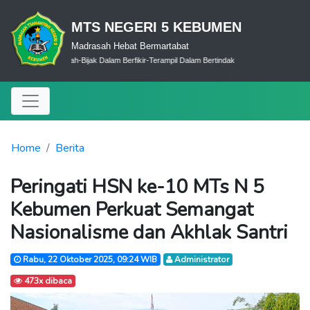
MTS NEGERI 5 KEBUMEN
Madrasah Hebat Bermartabat
erdas Dalam Ibadah-Bijak Dalam Berfikir-Terampil Dalam Bertindak
Home
Berita
Peringati HSN ke-10 MTs N 5
Kebumen Perkuat Semangat
Nasionalisme dan Akhlak Santri
Rabu, 22 Oktober 2025, 09:24 WIB
Administrator
473x dibaca