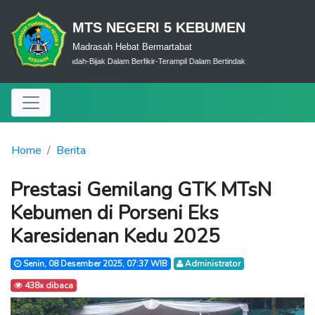
MTS NEGERI 5 KEBUMEN
Madrasah Hebat Bermartabat
Cerdas Dalam Ibadah-Bijak Dalam Berfikir-Terampil Dalam Bertindak
Home
Berita
Prestasi Gemilang GTK MTsN
Kebumen di Porseni Eks
Karesidenan Kedu 2025
Senin, 08 Desember 2025, 07:37 WIB
Administrator
438x dibaca