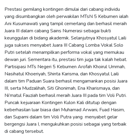
Prestasi gemilang kontingen dimulai dari cabang individu
yang disumbangkan oleh perwakilan MTsN 5 Kebumen ialah
Ani Kusumawati yang tampil cemerlang dan berhasil meraih
Juara III dalam cabang Sains Numerasi sebagai bukti
keunggulan di bidang akademik. Selanjutnya Khosyatul Laili
juga sukses menyabet Juara III Cabang Lomba Vokal Solo
Putri setelah menampilkan performa vokal yang memukau
dewan juri. Sementara itu, prestasi tim juga tak kalah hebat.
Partisipasi MTs Negeri 5 Kebumen Arofah Khoirul Ummah,
Nasihatul Khoeriyah, Shinta Karisma, dan Khosyatul Laili
dalam tim Paduan Suara berhasil mengamankan posisi Juara
III, serta Mudzalihah, Siti Ghonimah, Ena Kharismaya, dan
Ni’matul Fauziah berhasil meraih Juara III pada tim Voli Putri.
Puncak kejuaraan Kontingen Kulon Kali ditutup dengan
keberhasilan luar biasa dari Muhamad Arwani, Fuad Hasim,
dan Supami dalam tim Voli Putra yang menyabet gelar
bergengsi Juara I, mengukuhkan posisi sebagai yang terbaik
di cabang tersebut.