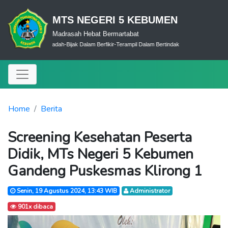
MTS NEGERI 5 KEBUMEN
Madrasah Hebat Bermartabat
Cerdas Dalam Ibadah-Bijak Dalam Berfikir-Terampil Dalam Bertindak
Home
Berita
Screening Kesehatan Peserta
Didik, MTs Negeri 5 Kebumen
Gandeng Puskesmas Klirong 1
Senin, 19 Agustus 2024, 13:43 WIB
Administrator
901x dibaca